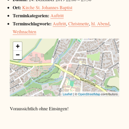
Ort:
Kirche St. Johannes Baptist
Terminkategorien:
Auftritt
Terminschlagworte:
Auftritt
,
Christmette
,
hl. Abend
,
Weihnachten
+
−
Leaflet
| ©
OpenStreetMap
contributors
Voraussichtlich ohne Einsingen!