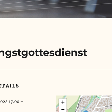
ingstgottesdienst
ETAILS
2024 17:00
–
+
−